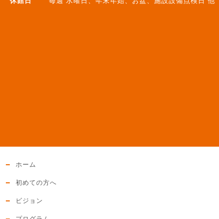
休館日
毎週 水曜日、年末年始、お盆、施設設備点検日 他
ホーム
初めての方へ
ビジョン