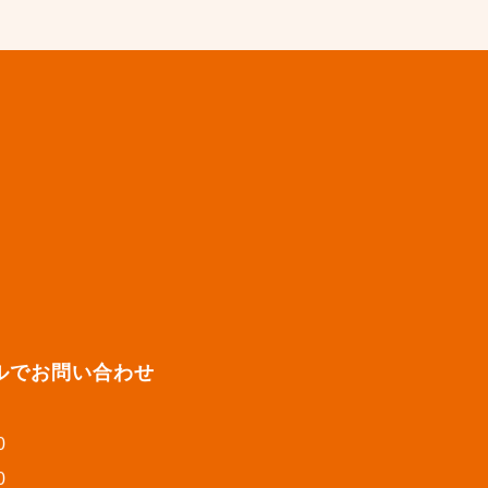
の
ペ
ー
ジ
送
り
ルでお問い合わせ
0
0