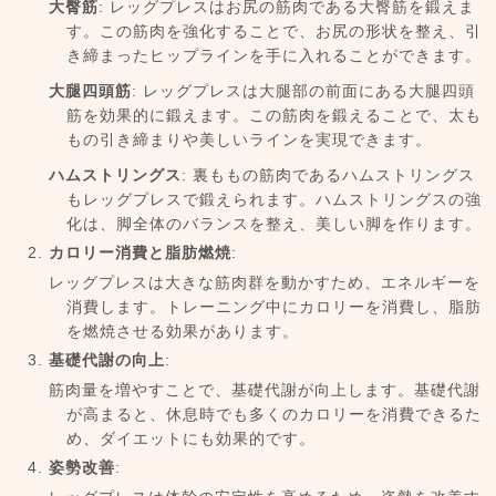
大臀筋
: レッグプレスはお尻の筋肉である大臀筋を鍛えま
す。この筋肉を強化することで、お尻の形状を整え、引
き締まったヒップラインを手に入れることができます。
大腿四頭筋
: レッグプレスは大腿部の前面にある大腿四頭
筋を効果的に鍛えます。この筋肉を鍛えることで、太も
もの引き締まりや美しいラインを実現できます。
ハムストリングス
: 裏ももの筋肉であるハムストリングス
もレッグプレスで鍛えられます。ハムストリングスの強
化は、脚全体のバランスを整え、美しい脚を作ります。
カロリー消費と脂肪燃焼
:
レッグプレスは大きな筋肉群を動かすため、エネルギーを
消費します。トレーニング中にカロリーを消費し、脂肪
を燃焼させる効果があります。
基礎代謝の向上
:
筋肉量を増やすことで、基礎代謝が向上します。基礎代謝
が高まると、休息時でも多くのカロリーを消費できるた
め、ダイエットにも効果的です。
姿勢改善
: